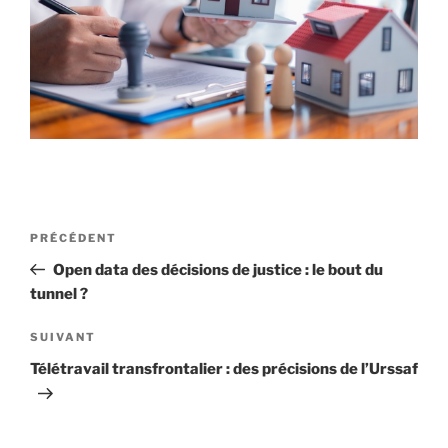
Navigation
Article
PRÉCÉDENT
de
précédent
Open data des décisions de justice : le bout du
l’article
tunnel ?
Article
SUIVANT
suivant
Télétravail transfrontalier : des précisions de l’Urssaf