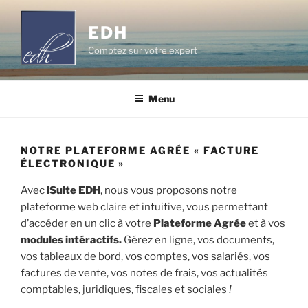
Aller
au
EDH
contenu
Comptez sur votre expert
principal
Menu
NOTRE PLATEFORME AGRÉE « FACTURE
ÉLECTRONIQUE »
Avec
iSuite EDH
, nous vous proposons notre
plateforme web claire et intuitive, vous permettant
d’accéder en un clic à votre
Plateforme Agrée
et à vos
modules intéractifs.
Gérez en ligne, vos documents,
vos tableaux de bord, vos comptes, vos salariés, vos
factures de vente, vos notes de frais, vos actualités
comptables, juridiques, fiscales et sociales
!