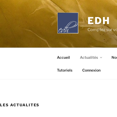
Aller
au
contenu
EDH
principal
Comptez sur vo
Accueil
Actualités
Nos
Tutoriels
Connexion
LES ACTUALITES