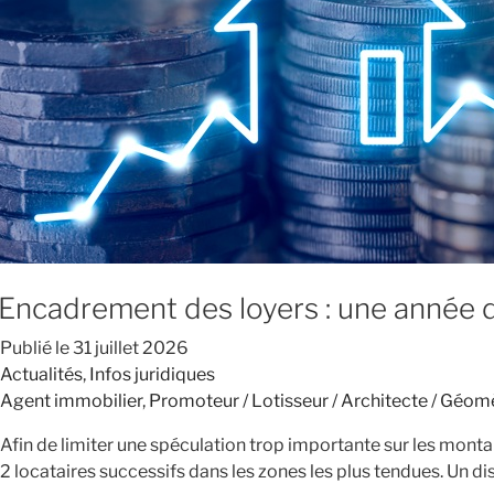
Encadrement des loyers : une année d
Publié le
31 juillet 2026
Actualités
,
Infos juridiques
Agent immobilier
,
Promoteur / Lotisseur / Architecte / Géom
Afin de limiter une spéculation trop importante sur les montan
2 locataires successifs dans les zones les plus tendues. Un di