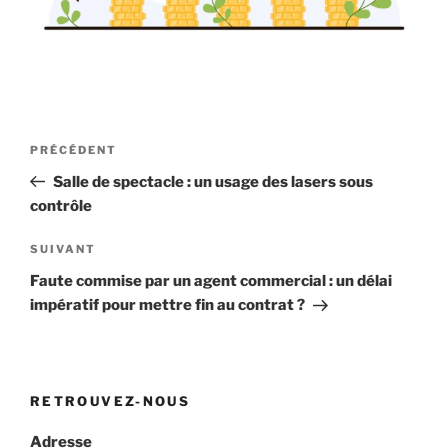
Navigation
Article
PRÉCÉDENT
de
précédent
Salle de spectacle : un usage des lasers sous
l’article
contrôle
Article
SUIVANT
suivant
Faute commise par un agent commercial : un délai
impératif pour mettre fin au contrat ?
RETROUVEZ-NOUS
Adresse