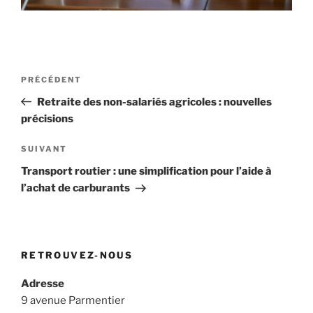
Navigation
Article
PRÉCÉDENT
de
précédent
Retraite des non-salariés agricoles : nouvelles
l’article
précisions
Article
SUIVANT
suivant
Transport routier : une simplification pour l’aide à
l’achat de carburants
RETROUVEZ-NOUS
Adresse
9 avenue Parmentier