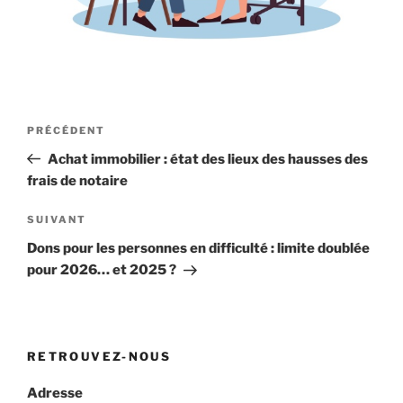
Navigation
Article
PRÉCÉDENT
de
précédent
Achat immobilier : état des lieux des hausses des
l’article
frais de notaire
Article
SUIVANT
suivant
Dons pour les personnes en difficulté : limite doublée
pour 2026… et 2025 ?
RETROUVEZ-NOUS
Adresse