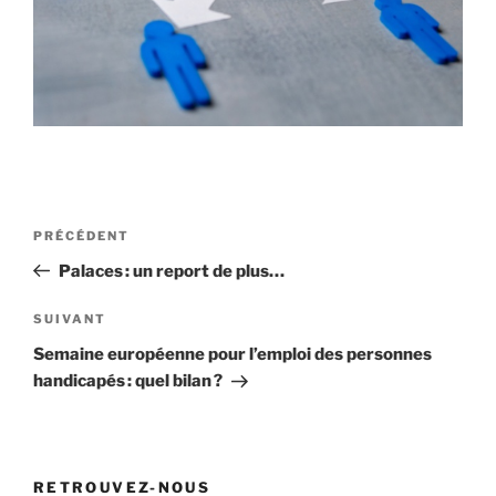
Navigation
Article
PRÉCÉDENT
de
précédent
Palaces : un report de plus…
l’article
Article
SUIVANT
suivant
Semaine européenne pour l’emploi des personnes
handicapés : quel bilan ?
RETROUVEZ-NOUS