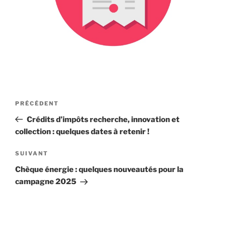
Navigation
Article
PRÉCÉDENT
de
précédent
Crédits d’impôts recherche, innovation et
l’article
collection : quelques dates à retenir !
Article
SUIVANT
suivant
Chèque énergie : quelques nouveautés pour la
campagne 2025