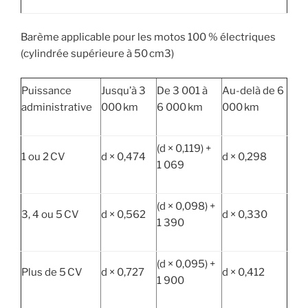
Barème applicable pour les motos 100 % électriques
(cylindrée supérieure à 50 cm3)
Puissance
Jusqu’à 3
De 3 001 à
Au-delà de 6
administrative
000 km
6 000 km
000 km
(d × 0,119) +
1 ou 2 CV
d × 0,474
d × 0,298
1 069
(d × 0,098) +
3, 4 ou 5 CV
d × 0,562
d × 0,330
1 390
(d × 0,095) +
Plus de 5 CV
d × 0,727
d × 0,412
1 900