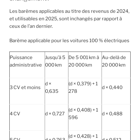
Les barèmes applicables au titre des revenus de 2024,
et utilisables en 2025, sont inchangés par rapport à
ceux de l’an dernier.
Barème applicable pour les voitures 100 % électriques
Puissance
Jusqu’à 5
De 5 001 km à
Au-delà de
administrative
000 km
20 000 km
20 000 km
d ×
(d × 0,379) + 1
3 CV et moins
d × 0,440
0,635
278
(d × 0,408) + 1
4 CV
d × 0,727
d × 0,488
596
(d × 0,428) + 1
5 CV
d × 0,763
d × 0,512