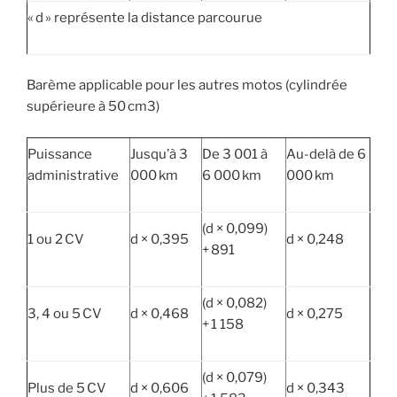
« d » représente la distance parcourue
Barème applicable pour les autres motos (cylindrée
supérieure à 50 cm3)
Puissance
Jusqu’à 3
De 3 001 à
Au-delà de 6
administrative
000 km
6 000 km
000 km
(d × 0,099)
1 ou 2 CV
d × 0,395
d × 0,248
+ 891
(d × 0,082)
3, 4 ou 5 CV
d × 0,468
d × 0,275
+ 1 158
(d × 0,079)
Plus de 5 CV
d × 0,606
d × 0,343