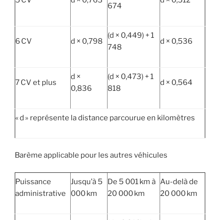
674
(d × 0,449) + 1
6 CV
d × 0,798
d × 0,536
748
d ×
(d × 0,473) + 1
7 CV et plus
d × 0,564
0,836
818
« d » représente la distance parcourue en kilomètres
Barème applicable pour les autres véhicules
Puissance
Jusqu’à 5
De 5 001 km à
Au-delà de
administrative
000 km
20 000 km
20 000 km