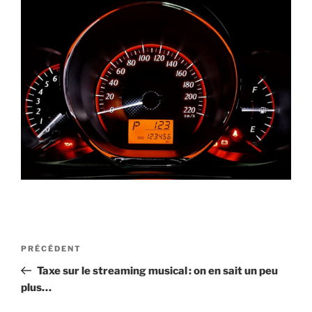
Navigation
Article
PRÉCÉDENT
de
précédent
Taxe sur le streaming musical : on en sait un peu
l’article
plus…