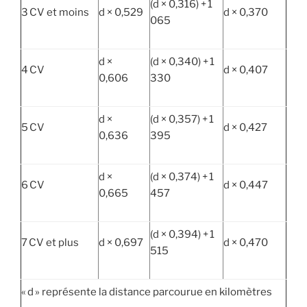
(d × 0,316) + 1
3 CV et moins
d × 0,529
d × 0,370
065
d ×
(d × 0,340) + 1
4 CV
d × 0,407
0,606
330
d ×
(d × 0,357) + 1
5 CV
d × 0,427
0,636
395
d ×
(d × 0,374) + 1
6 CV
d × 0,447
0,665
457
(d × 0,394) + 1
7 CV et plus
d × 0,697
d × 0,470
515
« d » représente la distance parcourue en kilomètres