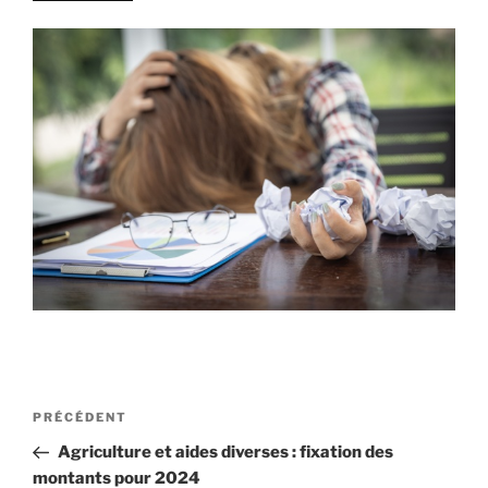
Navigation
Article
PRÉCÉDENT
de
précédent
Agriculture et aides diverses : fixation des
l’article
montants pour 2024