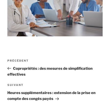
Navigation
Article
PRÉCÉDENT
de
précédent
Copropriétés : des mesures de simplification
l’article
effectives
Article
SUIVANT
suivant
Heures supplémentaires : extension de la prise en
compte des congés payés