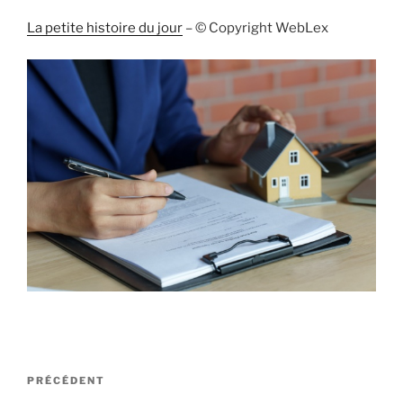
La petite histoire du jour
– © Copyright WebLex
Navigation
Article
PRÉCÉDENT
de