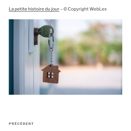
La petite histoire du jour
– © Copyright WebLex
Navigation
Article
PRÉCÉDENT
de