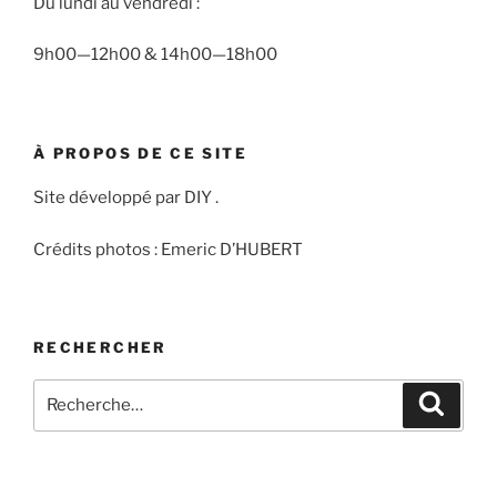
Du lundi au vendredi :
9h00—12h00 & 14h00—18h00
À PROPOS DE CE SITE
Site développé par DIY .
Crédits photos : Emeric D’HUBERT
RECHERCHER
Recherche
Recher
pour
: