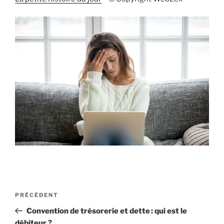
Navigation
Article
PRÉCÉDENT
de
précédent
Convention de trésorerie et dette : qui est le
l’article
débiteur ?