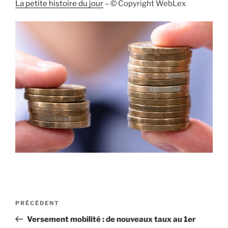
La petite histoire du jour
– © Copyright WebLex
Navigation
Article
PRÉCÉDENT
de
précédent
Versement mobilité : de nouveaux taux au 1er
l’article