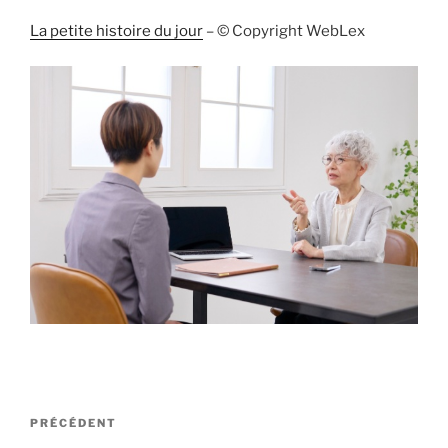
La petite histoire du jour
– © Copyright WebLex
Navigation
Article
PRÉCÉDENT
de