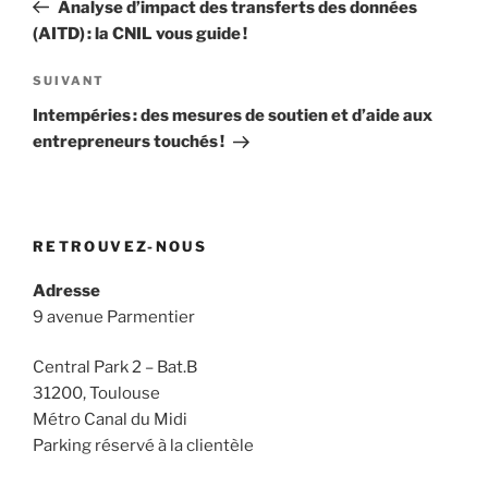
précédent
Analyse d’impact des transferts des données
l’article
(AITD) : la CNIL vous guide !
Article
SUIVANT
suivant
Intempéries : des mesures de soutien et d’aide aux
entrepreneurs touchés !
RETROUVEZ-NOUS
Adresse
9 avenue Parmentier
Central Park 2 – Bat.B
31200, Toulouse
Métro Canal du Midi
Parking réservé à la clientèle