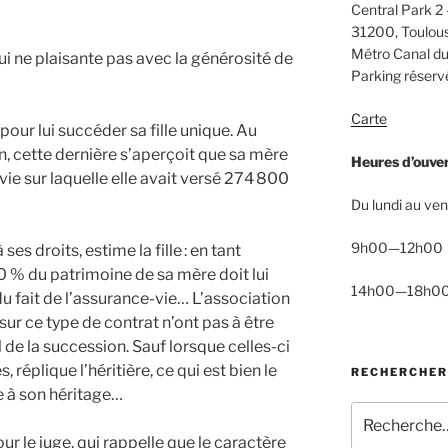
Central Park 2 
31200, Toulou
Métro Canal du
 qui ne plaisante pas avec la générosité de
Parking réservé
Carte
our lui succéder sa fille unique. Au
, cette dernière s’aperçoit que sa mère
Heures d’ouve
vie sur laquelle elle avait versé 274 800
Du lundi au ven
9h00—12h00
s droits, estime la fille : en tant
0 % du patrimoine de sa mère doit lui
14h00—18h0
 du fait de l’assurance-vie… L’association
ur ce type de contrat n’ont pas à être
 de la succession. Sauf lorsque celles-ci
réplique l’héritière, ce qui est bien le
RECHERCHER
ée à son héritage…
Recherche
pour
r le juge, qui rappelle que le caractère