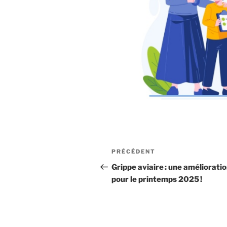
Navigation
Article
PRÉCÉDENT
de
précédent
Grippe aviaire : une améliorati
pour le printemps 2025 !
l’article