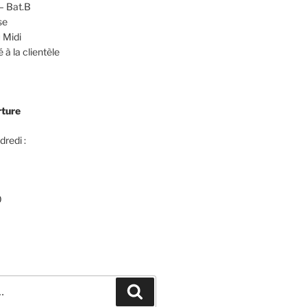
– Bat.B
se
 Midi
 à la clientèle
rture
dredi :
0
Recherche