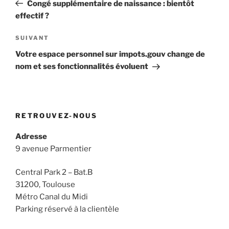
précédent
Congé supplémentaire de naissance : bientôt
l’article
effectif ?
Article
SUIVANT
suivant
Votre espace personnel sur impots.gouv change de
nom et ses fonctionnalités évoluent
RETROUVEZ-NOUS
Adresse
9 avenue Parmentier
Central Park 2 – Bat.B
31200, Toulouse
Métro Canal du Midi
Parking réservé à la clientèle