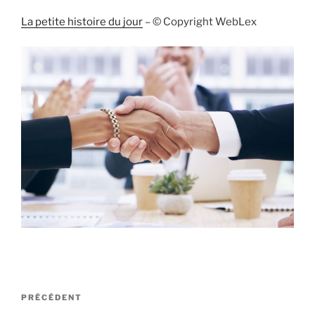
La petite histoire du jour
– © Copyright WebLex
Navigation
Article
PRÉCÉDENT
de