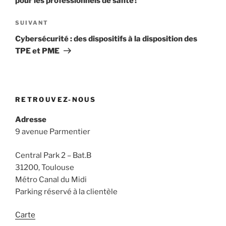
pour les professionnels de santé !
Article
SUIVANT
suivant
Cybersécurité : des dispositifs à la disposition des
TPE et PME
RETROUVEZ-NOUS
Adresse
9 avenue Parmentier
Central Park 2 – Bat.B
31200, Toulouse
Métro Canal du Midi
Parking réservé à la clientèle
Carte