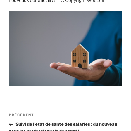
nouveaux bénéficiaires
– © Copyright WebLex
Navigation
Article
PRÉCÉDENT
de
précédent
Suivi de l’état de santé des salariés : du nouveau
l’article