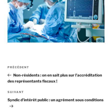
Navigation
Article
PRÉCÉDENT
de
précédent
Non-résidents : on en sait plus sur l’accréditation
l’article
des représentants fiscaux !
Article
SUIVANT
suivant
Syndic d’intérêt public : un agrément sous conditions