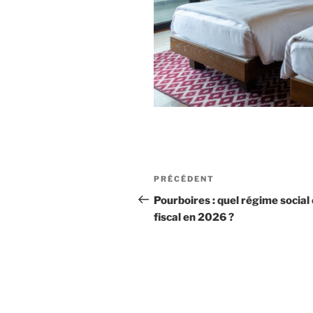
Navigation
Article
PRÉCÉDENT
de
précédent
Pourboires : quel régime social 
fiscal en 2026 ?
l’article