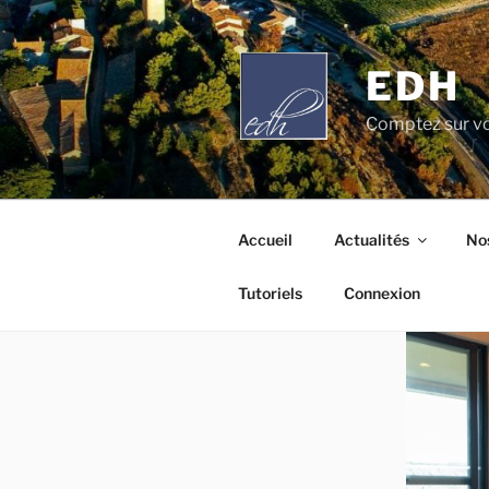
Aller
au
contenu
EDH
principal
Comptez sur vo
Accueil
Actualités
Nos
Tutoriels
Connexion