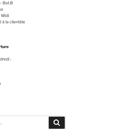
– Bat.B
se
 Midi
 à la clientèle
rture
dredi :
0
Recherche