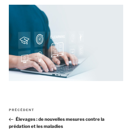
Navigation
Article
PRÉCÉDENT
de
précédent
Élevages : de nouvelles mesures contre la
l’article
prédation et les maladies