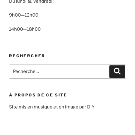
Du lundi au vendredi :
9h00—12h00
14h00—18h00
RECHERCHER
Recherche
Recher
pour
:
À PROPOS DE CE SITE
Site mis en musique et en image par DIY