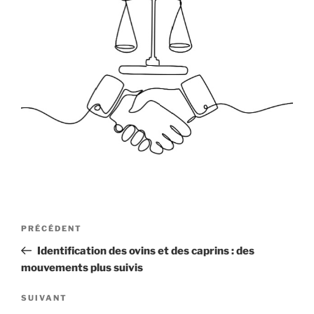
Navigation
Article
PRÉCÉDENT
de
précédent
Identification des ovins et des caprins : des
l’article
mouvements plus suivis
Article
SUIVANT