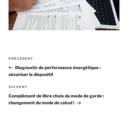
Navigation
Article
PRÉCÉDENT
de
précédent
Diagnostic de performance énergétique :
l’article
sécuriser le dispositif
Article
SUIVANT
suivant
Complément de libre choix du mode de garde :
changement du mode de calcul !