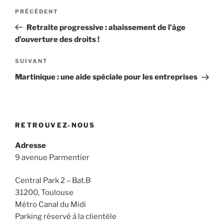
Navigation
Article
PRÉCÉDENT
de
précédent
Retraite progressive : abaissement de l’âge
l’article
d’ouverture des droits !
Article
SUIVANT
suivant
Martinique : une aide spéciale pour les entreprises
RETROUVEZ-NOUS
Adresse
9 avenue Parmentier
Central Park 2 – Bat.B
31200, Toulouse
Métro Canal du Midi
Parking réservé à la clientèle