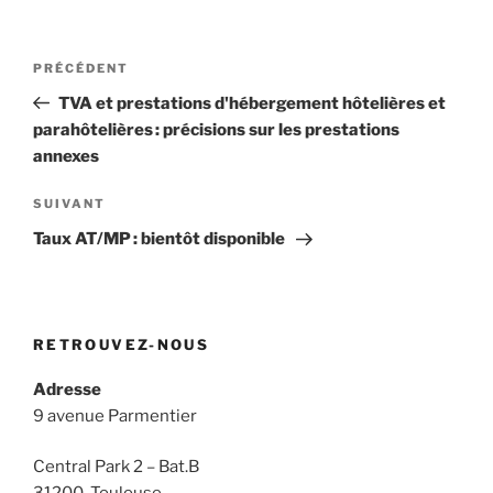
Navigation
Article
PRÉCÉDENT
de
précédent
TVA et prestations d'hébergement hôtelières et
l’article
parahôtelières : précisions sur les prestations
annexes
Article
SUIVANT
suivant
Taux AT/MP : bientôt disponible
RETROUVEZ-NOUS
Adresse
9 avenue Parmentier
Central Park 2 – Bat.B