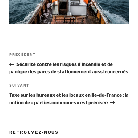
Navigation
Article
PRÉCÉDENT
de
précédent
Sécurité contre les risques d’incendie et de
l’article
panique : les parcs de stationnement aussi concernés
Article
SUIVANT
suivant
Taxe sur les bureaux et les locaux en Ile-de-France : la
notion de « parties communes » est précisée
RETROUVEZ-NOUS