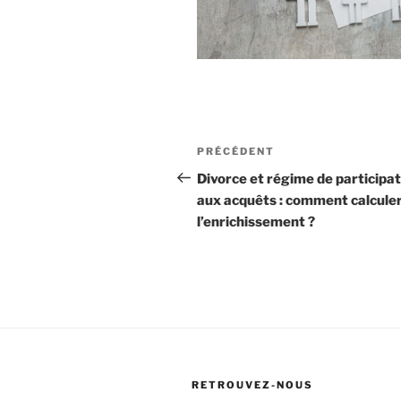
Navigation
Article
PRÉCÉDENT
de
précédent
Divorce et régime de participat
aux acquêts : comment calcule
l’article
l’enrichissement ?
RETROUVEZ-NOUS