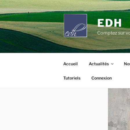
Aller
au
contenu
EDH
principal
Comptez sur vo
Accueil
Actualités
Nos
Tutoriels
Connexion