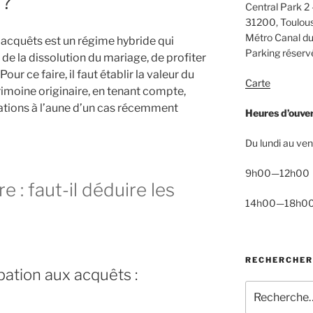
 ?
Central Park 2 
31200, Toulou
Métro Canal du
 acquêts est un régime hybride qui
Parking réservé
de la dissolution du mariage, de profiter
ur ce faire, il faut établir la valeur du
Carte
trimoine originaire, en tenant compte,
ations à l’aune d’un cas récemment
Heures d’ouve
Du lundi au ven
9h00—12h00
e : faut-il déduire les
14h00—18h0
RECHERCHER
pation aux acquêts :
Recherche
pour