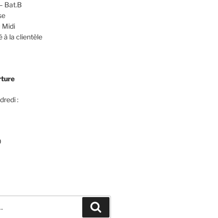
– Bat.B
se
 Midi
 à la clientèle
rture
dredi :
0
Recherche