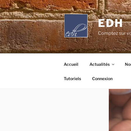
Aller
au
contenu
EDH
principal
Comptez sur vo
Accueil
Actualités
Nos
Tutoriels
Connexion