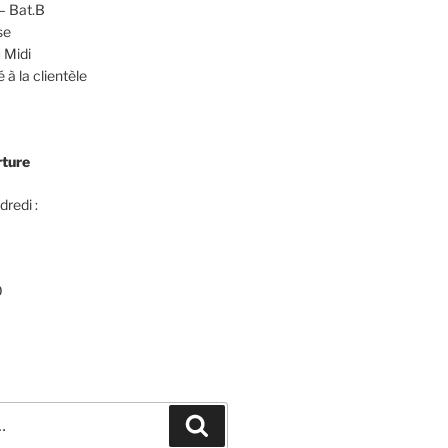
– Bat.B
se
 Midi
 à la clientèle
rture
dredi :
0
Recherche