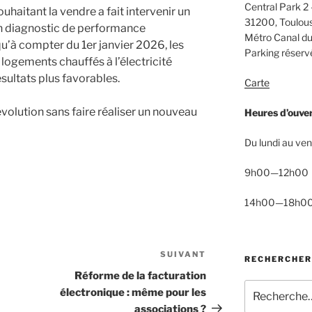
Central Park 2 
uhaitant la vendre a fait intervenir un
31200, Toulou
on diagnostic de performance
Métro Canal du
u’à compter du 1er janvier 2026, les
Parking réservé
 logements chauffés à l’électricité
sultats plus favorables.
Carte
évolution sans faire réaliser un nouveau
Heures d’ouve
Du lundi au ven
9h00—12h00
14h00—18h0
SUIVANT
Article
RECHERCHER
suivant
Réforme de la facturation
Recherche
électronique : même pour les
pour
associations ?