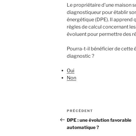
Le propriétaire d’une maison so
diagnostiqueur pour établir s
énergétique (DPE). Il apprend q
règles de calcul concernant les
évoluent pour permettre des ré
Pourra-t-il bénéficier de cette 
diagnostic ?
Oui
Non
Navigation
Article
PRÉCÉDENT
de
précédent
DPE : une évolution favorable
automatique ?
l’article