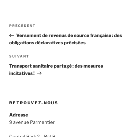
Navigation
Article
PRÉCÉDENT
de
précédent
Versement de revenus de source française : des
l’article
obligations déclaratives précisées
Article
SUIVANT
suivant
Transport sanitaire partagé : des mesures
incitatives !
RETROUVEZ-NOUS
Adresse
9 avenue Parmentier
Central Park 2 – Bat.B