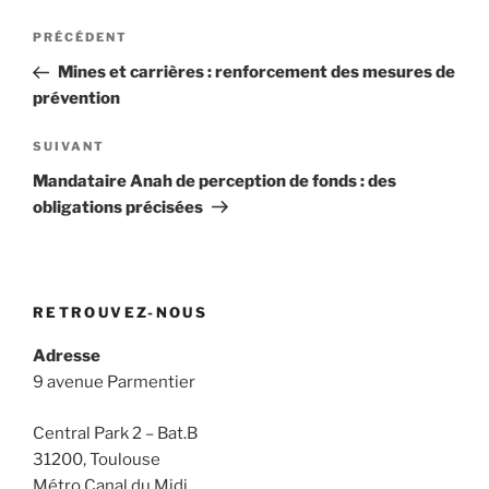
Navigation
Article
PRÉCÉDENT
de
précédent
Mines et carrières : renforcement des mesures de
l’article
prévention
Article
SUIVANT
suivant
Mandataire Anah de perception de fonds : des
obligations précisées
RETROUVEZ-NOUS
Adresse
9 avenue Parmentier
Central Park 2 – Bat.B
31200, Toulouse
Métro Canal du Midi