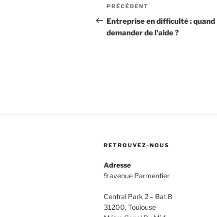
Navigation
Article
PRÉCÉDENT
de
précédent
Entreprise en difficulté : quand
demander de l'aide ?
l’article
RETROUVEZ-NOUS
Adresse
9 avenue Parmentier
Central Park 2 – Bat.B
31200, Toulouse