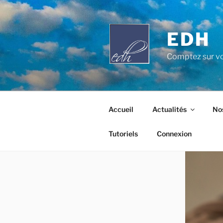
Aller
au
contenu
EDH
principal
Comptez sur vo
Accueil
Actualités
Nos
Tutoriels
Connexion