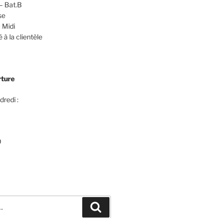
– Bat.B
se
 Midi
 à la clientèle
rture
dredi :
0
Recherche