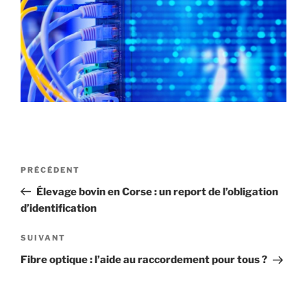
Navigation
Article
PRÉCÉDENT
de
précédent
Élevage bovin en Corse : un report de l’obligation
l’article
d’identification
Article
SUIVANT
suivant
Fibre optique : l’aide au raccordement pour tous ?