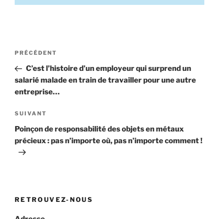
Navigation
Article
PRÉCÉDENT
de
précédent
C’est l’histoire d’un employeur qui surprend un
l’article
salarié malade en train de travailler pour une autre
entreprise…
Article
SUIVANT
suivant
Poinçon de responsabilité des objets en métaux
précieux : pas n’importe où, pas n’importe comment !
RETROUVEZ-NOUS