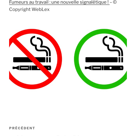
Fumeurs au travail : une nouvelle signalétique !
– ©
Copyright WebLex
Navigation
Article
PRÉCÉDENT
de