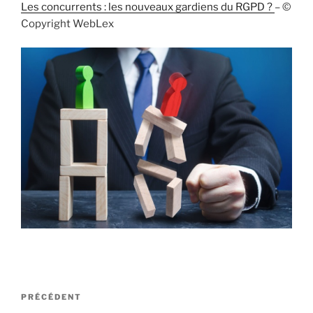
Les concurrents : les nouveaux gardiens du RGPD ?
– ©
Copyright WebLex
Navigation
Article
PRÉCÉDENT
de