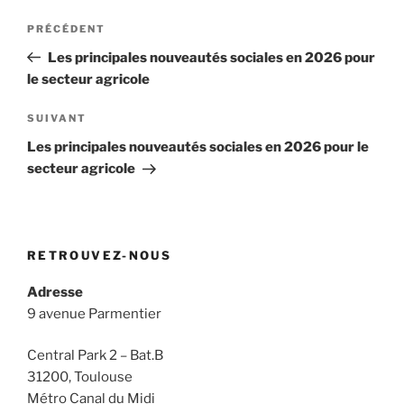
Navigation
Article
PRÉCÉDENT
de
précédent
Les principales nouveautés sociales en 2026 pour
l’article
le secteur agricole
Article
SUIVANT
suivant
Les principales nouveautés sociales en 2026 pour le
secteur agricole
RETROUVEZ-NOUS
Adresse
9 avenue Parmentier
Central Park 2 – Bat.B
31200, Toulouse
Métro Canal du Midi