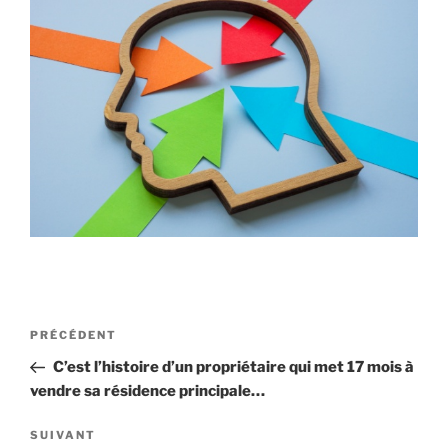
Navigation
Article
PRÉCÉDENT
de
précédent
C’est l’histoire d’un propriétaire qui met 17 mois à
l’article
vendre sa résidence principale…
Article
SUIVANT