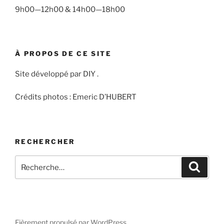
9h00—12h00 & 14h00—18h00
À PROPOS DE CE SITE
Site développé par DIY .
Crédits photos : Emeric D’HUBERT
RECHERCHER
Recherche
Recher
pour
:
Fièrement propulsé par WordPress