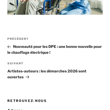
Navigation
Article
PRÉCÉDENT
de
précédent
Nouveauté pour les DPE : une bonne nouvelle pour
l’article
le chauffage électrique !
Article
SUIVANT
suivant
Artistes-auteurs : les démarches 2026 sont
ouvertes
RETROUVEZ-NOUS