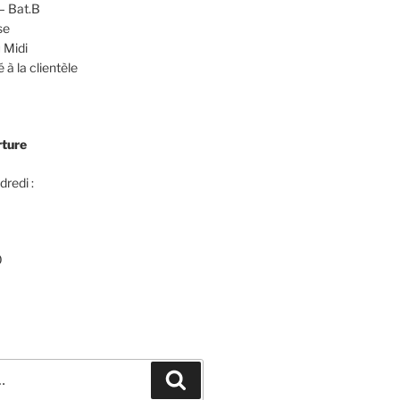
– Bat.B
se
 Midi
 à la clientèle
rture
dredi :
0
Recherche