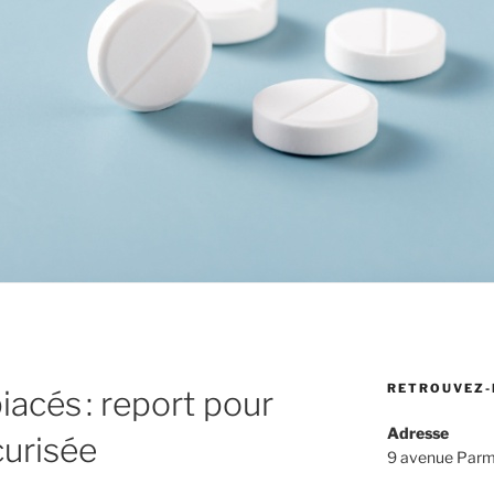
RETROUVEZ-
acés : report pour
Adresse
curisée
9 avenue Parm