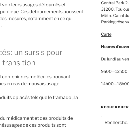
Central Park 2 
voir leurs usages détournés et
31200, Toulou
é publique. Ces détournements poussent
Métro Canal du
e des mesures, notamment en ce qui
Parking réservé
…
Carte
Heures d’ouve
s : un sursis pour
Du lundi au ven
 transition
9h00—12h00
 contenir des molécules pouvant
ues en cas de mauvais usage.
14h00—18h0
uits opiacés tels que le tramadol, la
RECHERCHER
é du médicament et des produits de
Recherche
 mésusages de ces produits sont
pour