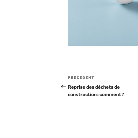
Navigation
Article
PRÉCÉDENT
de
précédent
Reprise des déchets de
construction : comment ?
l’article