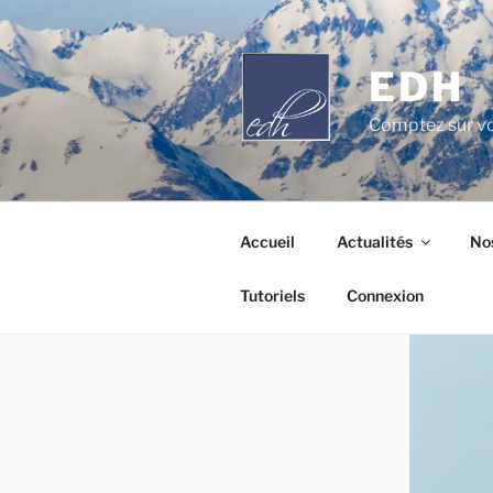
Aller
au
contenu
EDH
principal
Comptez sur vo
Accueil
Actualités
Nos
Tutoriels
Connexion