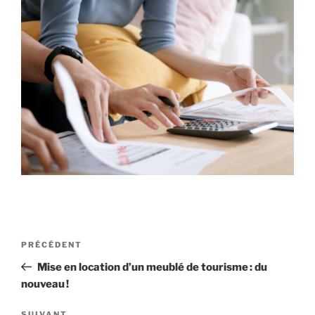
Navigation
Article
PRÉCÉDENT
de
précédent
Mise en location d’un meublé de tourisme : du
l’article
nouveau !
SUIVANT