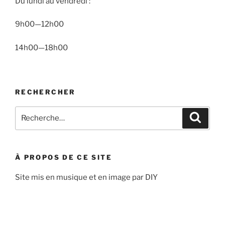
Du lundi au vendredi :
9h00—12h00
14h00—18h00
RECHERCHER
Recherche
Recher
pour
:
À PROPOS DE CE SITE
Site mis en musique et en image par DIY