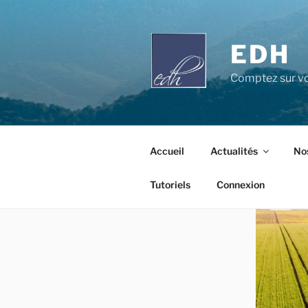
Aller
au
contenu
EDH
principal
Comptez sur vo
Accueil
Actualités
Nos
Tutoriels
Connexion