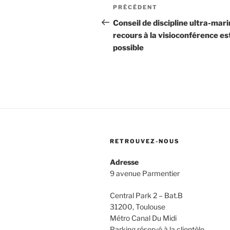
Navigation
Article
PRÉCÉDENT
de
précédent
Conseil de discipline ultra-marin
recours à la visioconférence es
l’article
possible
RETROUVEZ-NOUS
Adresse
9 avenue Parmentier
Central Park 2 – Bat.B
31200, Toulouse
Métro Canal Du Midi
Parking réservé à la clientèle