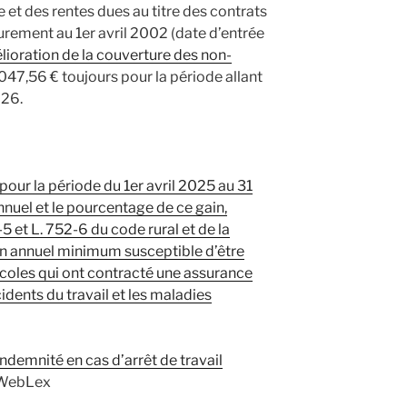
e et des rentes dues au titre des contrats
urement au 1er avril 2002 (date d’entrée
élioration de la couverture des non-
11 047,56 € toujours pour la période allant
026.
our la période du 1er avril 2025 au 31
nnuel et le pourcentage de ce gain,
5 et L. 752-6 du code rural et de la
in annuel minimum susceptible d’être
icoles qui ont contracté une assurance
dents du travail et les maladies
indemnité en cas d’arrêt de travail
 WebLex