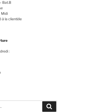
– Bat.B
se
 Midi
 à la clientèle
rture
dredi :
0
Recherche