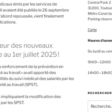
Central Park 2 
icaux émis par les services de
31200, Toulou
il avaient été publiés le 26 septembre
Métro Canal du
d’abord repoussée, vient finalement
Parking réservé
ications.
Carte
Heures d’ouve
ueur des nouveaux
Du lundi au ven
u 1er juillet 2025 !
9h00—12h00
u renforcement de la prévention en
nté au travail » avait apporté des
14h00—18h0
tés du suivi médical des salariés par les
nté au travail (SPST).
RECHERCHER
s impliquaient la modification des
par les SPST.
Recherche
pour