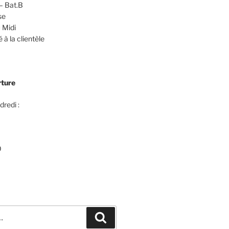
– Bat.B
se
 Midi
 à la clientèle
rture
dredi :
0
Recherche