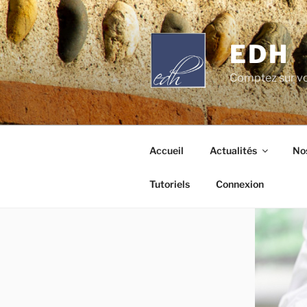
Aller
au
contenu
EDH
principal
Comptez sur vo
Accueil
Actualités
Nos
Tutoriels
Connexion