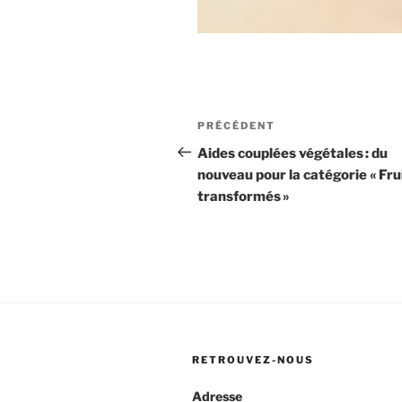
Navigation
Article
PRÉCÉDENT
de
précédent
Aides couplées végétales : du
nouveau pour la catégorie « Fru
l’article
transformés »
RETROUVEZ-NOUS
Adresse