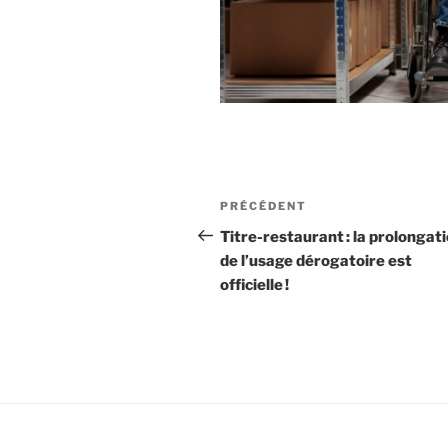
Navigation
Article
PRÉCÉDENT
de
précédent
Titre-restaurant : la prolongat
de l’usage dérogatoire est
l’article
officielle !