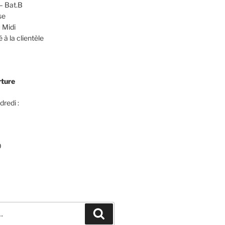
– Bat.B
se
 Midi
 à la clientèle
rture
dredi :
0
Recherche