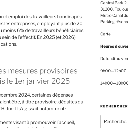
Central Park 2 
31200, Toulou
Métro Canal du
tion d’emploi des travailleurs handicapés
Parking réservé
tes les entreprises, employant plus de 20
u moins 6% de travailleurs bénéficiaires
Carte
 sein de l’effectif. En 2025 (et 2026)
ications.
Heures d’ouve
Du lundi au ven
es mesures provisoires
9h00—12h00
s le 1er janvier 2025
14h00—18h0
décembre 2024, certaines dépenses
ent être, à titre provisoire, déduites du
RECHERCHER
H due. Il s’agissait notamment :
Recherche
ments visant à promouvoir l’accueil,
pour