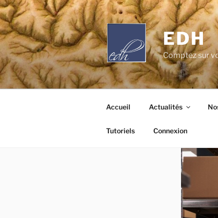
Aller
au
contenu
EDH
principal
Comptez sur vo
Accueil
Actualités
Nos
Tutoriels
Connexion