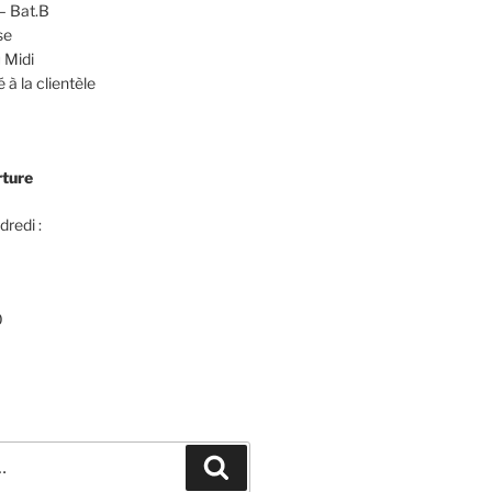
– Bat.B
se
 Midi
 à la clientèle
rture
dredi :
0
Recherche