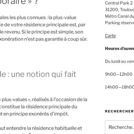
oraire » ?
Central Park 2 
31200, Toulou
Métro Canal du
les les plus connues : la plus-value
Parking réservé
e de votre résidence principale est, par
e revenu. Si le principe est simple, son
Carte
exonération n’est pas garantie à coup sûr.
Heures d’ouve
Du lundi au ven
e : une notion qui fait
9h00—12h00
14h00—18h0
 plus-values », réalisés à l’occasion de la
constitue la résidence principale du
RECHERCHER
nt en principe exonérés d’impôt.
Recherche
faut entendre la résidence habituelle et
pour