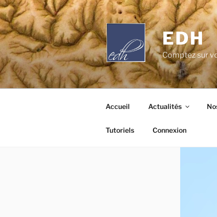
Aller
au
contenu
EDH
principal
Comptez sur vo
Accueil
Actualités
Nos
Tutoriels
Connexion