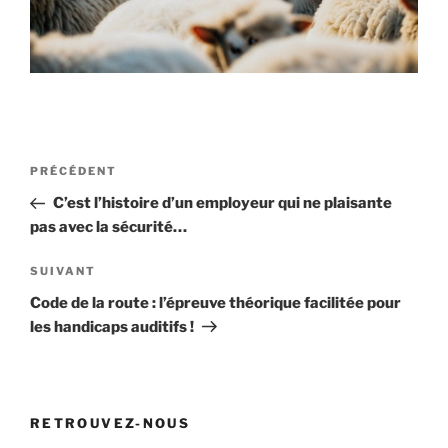
Navigation
Article
PRÉCÉDENT
de
précédent
C’est l’histoire d’un employeur qui ne plaisante
l’article
pas avec la sécurité…
Article
SUIVANT
suivant
Code de la route : l’épreuve théorique facilitée pour
les handicaps auditifs !
RETROUVEZ-NOUS