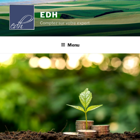
Aller
au
EDH
contenu
Comptez sur votre expert
principal
Menu