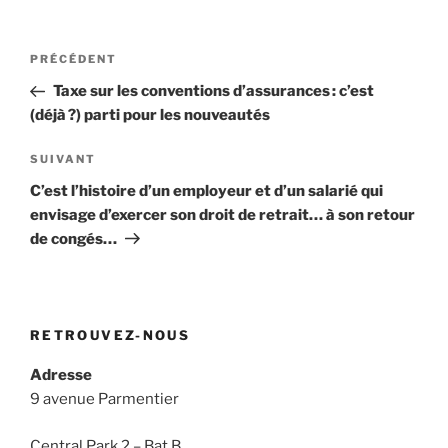
Navigation
Article
PRÉCÉDENT
de
précédent
Taxe sur les conventions d’assurances : c’est
l’article
(déjà ?) parti pour les nouveautés
Article
SUIVANT
suivant
C’est l’histoire d’un employeur et d’un salarié qui
envisage d’exercer son droit de retrait… à son retour
de congés…
RETROUVEZ-NOUS
Adresse
9 avenue Parmentier
Central Park 2 – Bat.B