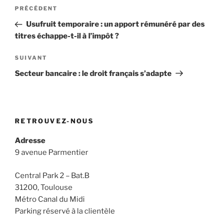
Navigation
Article
PRÉCÉDENT
de
précédent
Usufruit temporaire : un apport rémunéré par des
l’article
titres échappe-t-il à l’impôt ?
Article
SUIVANT
suivant
Secteur bancaire : le droit français s’adapte
RETROUVEZ-NOUS
Adresse
9 avenue Parmentier
Central Park 2 – Bat.B
31200, Toulouse
Métro Canal du Midi
Parking réservé à la clientèle