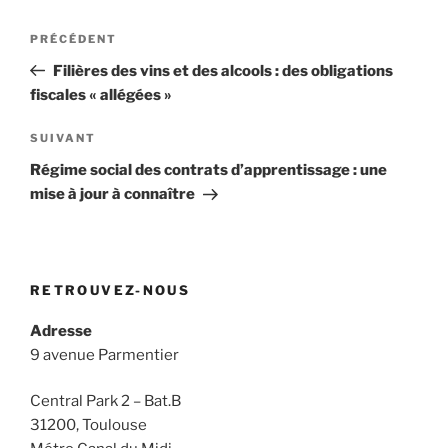
Navigation
Article
PRÉCÉDENT
de
précédent
Filières des vins et des alcools : des obligations
l’article
fiscales « allégées »
Article
SUIVANT
suivant
Régime social des contrats d’apprentissage : une
mise à jour à connaître
RETROUVEZ-NOUS
Adresse
9 avenue Parmentier
Central Park 2 – Bat.B
31200, Toulouse