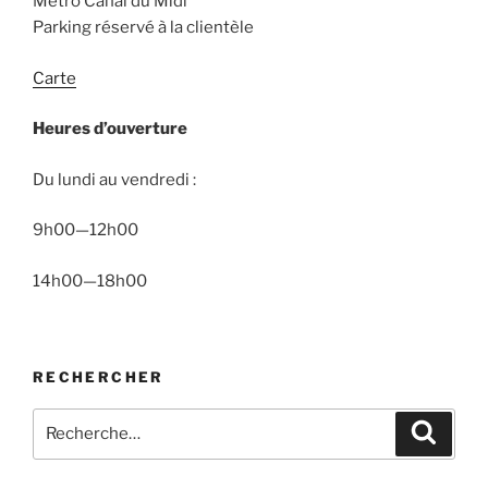
Métro Canal du Midi
Parking réservé à la clientèle
Carte
Heures d’ouverture
Du lundi au vendredi :
9h00—12h00
14h00—18h00
RECHERCHER
Recherche
Recher
pour
: