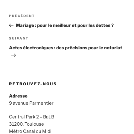
Navigation
Article
PRÉCÉDENT
de
précédent
Mariage : pour le meilleur et pour les dettes ?
l’article
Article
SUIVANT
suivant
Actes électroniques : des précisions pour le notariat
RETROUVEZ-NOUS
Adresse
9 avenue Parmentier
Central Park 2 – Bat.B
31200, Toulouse
Métro Canal du Midi